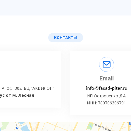
КОНТАКТЫ
Email
 А, оф. 302. БЦ "АКВИЛОН"
с от м. Лесная
ИП Островенко Д.А.
ИНН: 780706306791