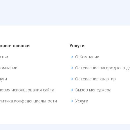
зные ссылки
Услуги
атьи
О Компании
компании
Остекление загородного д
луги
Остекление квартир
ловия использования сайта
Вызов менеджера
литика конфеденциальности
Услуги