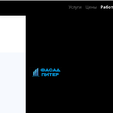
Услуги
Цены
Рабо
Главная страница
→
Остекление МРЭО 
« Назад
Остекление МРЭО на Школьной 73